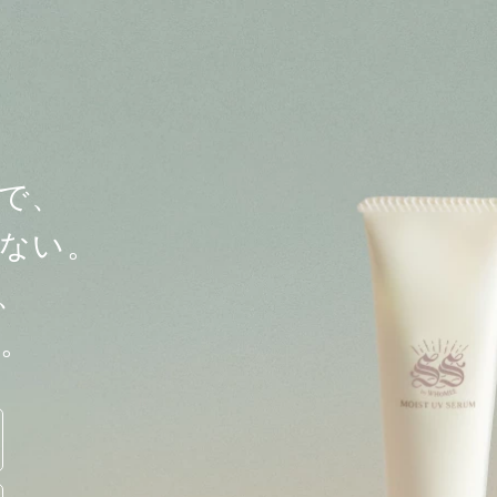
で、
ない。
、
。